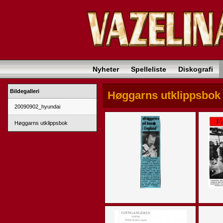
Nyheter
Spelleliste
Diskografi
Bildegalleri
Høggarns utklippsbok
20090902_hyundai
Høggarns utklippsbok