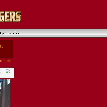
Kjøp musikk
o,
ai!" - sa