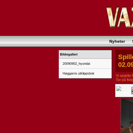
Nyheter
Bildegalleri
Spil
02.0
20090902_hyundai
Høggarns utklippsbok
Vi spælte f
Tor på flei