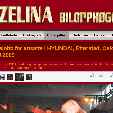
Spelleliste
Diskografi
Bildegalleri
Historien
Lenker
lejobb for ansatte i HYUNDAI, Etterstad, Osl
9.2009
or HYUNDAI i Oslo, og ute i gangen møtte vi en koraner i kvit skjorte: "Åh..Mr. Hyund
p. "Yes, I am. I am The President...."