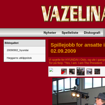
Nyheter
Spelleliste
Diskografi
Bildegalleri
Spillejobb for ansatte
02.09.2009
20090902_hyundai
Høggarns utklippsbok
Vi spælte for HYUNDAI i Oslo, og ute i gangen
Tor på fleip. "Yes, I am. I am The President....