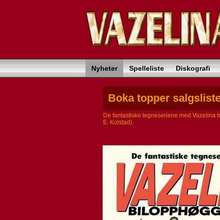
Nyheter
Spelleliste
Diskografi
Boka topper salgslist
De fantastiske tegneseriene med Vazelina 
E. Kolstad).