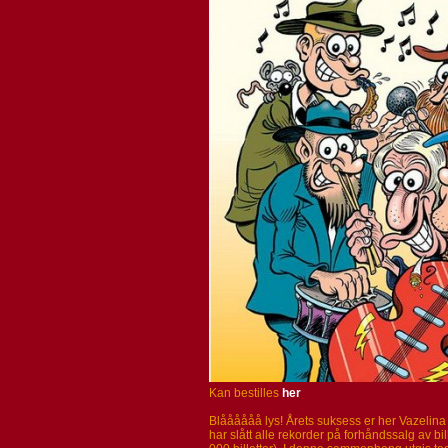
Kan bestilles
her
Blåååååå lys! Årets suksess er her Vazelina
har slått alle rekorder på forhåndssalg av bil