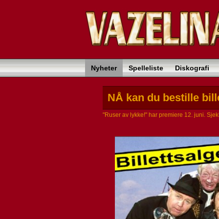
Nyheter
Spelleliste
Diskografi
NÅ kan du bestille bill
"Ruser av lykke!" har premiere 12. juni. Sjekk