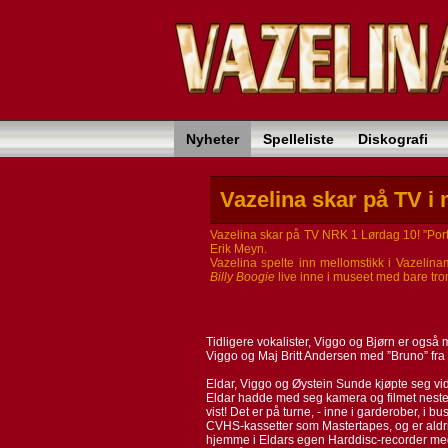
Nyheter
Spelleliste
Diskografi
Vazelina skar på TV i 
Vazelina skar på TV NRK 1 Lørdag 10! ”Port
Erik Meyn.
Vazelina spelte inn mellomstikk i Vazelin
Billy Boogie
live inne i museet med bare trom
Tidligere vokalister, Viggo og Bjørn er også 
Viggo og Maj Britt Andersen med ”Bruno” fra
Eldar, Viggo og Øystein Sunde kjøpte seg vide
Eldar hadde med seg kamera og filmet nesten 
vist! Det er på turne, - inne i garderober, i 
CVHS-kassetter som Mastertapes, og er aldri fø
hjemme i Eldars egen Harddisc-recorder med k